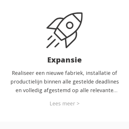
weer het hoogst haalbare resultaat kunt
behalen, in kwaliteit en in kwantiteit.
Expansie
Realiseer een nieuwe fabriek, installatie of
productielijn binnen alle gestelde deadlines
en volledig afgestemd op alle relevante
afdelingen en processen. Moet een installatie
Lees meer >
geïntegreerd worden in een bestaand
proces? Dan beperken wij de downtime tot
een absoluut minimum.