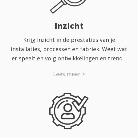
Inzicht
Krijg inzicht in de prestaties van je
installaties, processen en fabriek. Weet wat
er speelt en volg ontwikkelingen en trends.
Neem onderbouwde beslissingen dankzij de
Lees meer >
juiste tools. Laat ons een bedrijfs-scan
uitvoeren, uitgebreide analyses verzorgen of
een volledig MES-systeem implementeren.