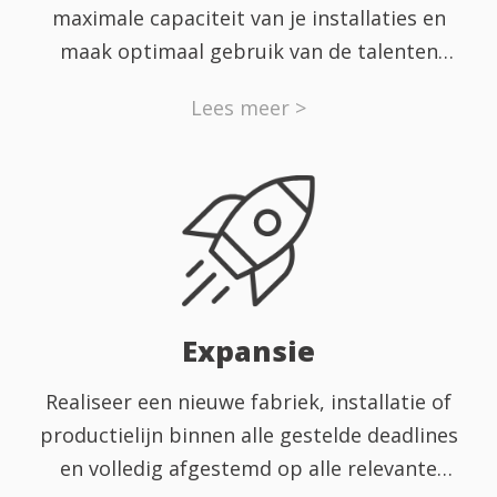
maximale capaciteit van je installaties en
maak optimaal gebruik van de talenten
binnen je team. Ervaar hoe je iedere dag
Lees meer >
weer het hoogst haalbare resultaat kunt
behalen, in kwaliteit en in kwantiteit.
Expansie
Realiseer een nieuwe fabriek, installatie of
productielijn binnen alle gestelde deadlines
en volledig afgestemd op alle relevante